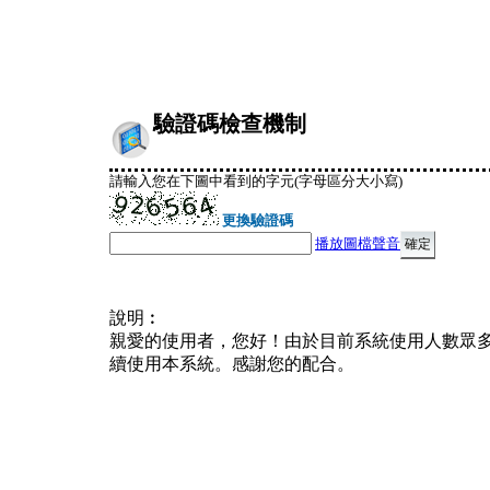
驗證碼檢查機制
請輸入您在下圖中看到的字元(字母區分大小寫)
更換驗證碼
播放圖檔聲音
說明︰
親愛的使用者，您好！由於目前系統使用人數眾
續使用本系統。感謝您的配合。