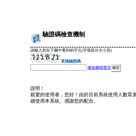
驗證碼檢查機制
請輸入您在下圖中看到的字元(字母區分大小寫)
更換驗證碼
播放圖檔聲音
說明︰
親愛的使用者，您好！由於目前系統使用人數眾
續使用本系統。感謝您的配合。