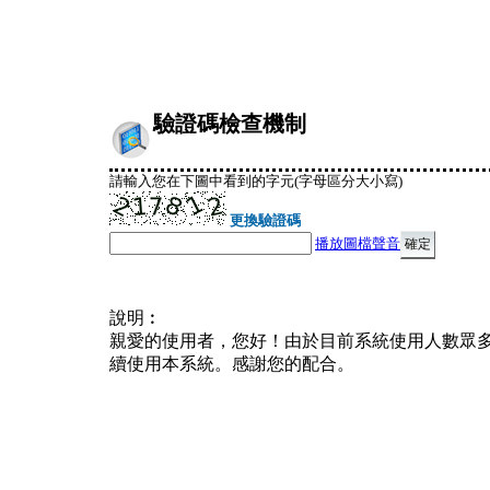
驗證碼檢查機制
請輸入您在下圖中看到的字元(字母區分大小寫)
更換驗證碼
播放圖檔聲音
說明︰
親愛的使用者，您好！由於目前系統使用人數眾
續使用本系統。感謝您的配合。