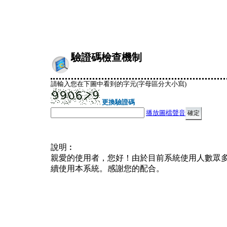
驗證碼檢查機制
請輸入您在下圖中看到的字元(字母區分大小寫)
更換驗證碼
播放圖檔聲音
說明︰
親愛的使用者，您好！由於目前系統使用人數眾
續使用本系統。感謝您的配合。