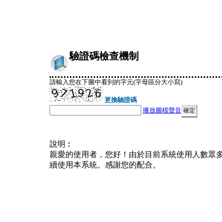
驗證碼檢查機制
請輸入您在下圖中看到的字元(字母區分大小寫)
更換驗證碼
播放圖檔聲音
說明︰
親愛的使用者，您好！由於目前系統使用人數眾
續使用本系統。感謝您的配合。