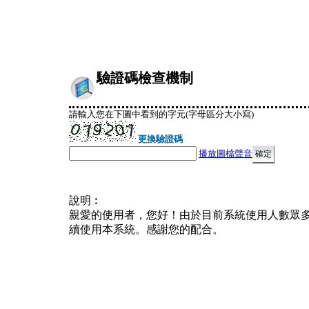
驗證碼檢查機制
請輸入您在下圖中看到的字元(字母區分大小寫)
更換驗證碼
播放圖檔聲音
說明︰
親愛的使用者，您好！由於目前系統使用人數眾
續使用本系統。感謝您的配合。