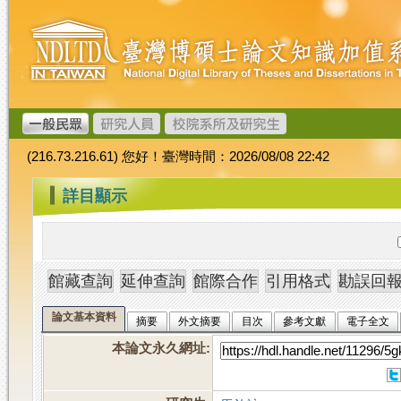
跳
臺
到
灣
主
博
要
碩
內
士
容
論
文
(216.73.216.61) 您好！臺灣時間：2026/08/08 22:42
加
值
:::
詳目顯示
系
統
論文基本資料
摘要
外文摘要
目次
參考文獻
電子全文
本論文永久網址
: