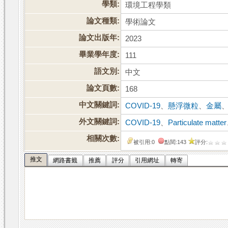
學類:
環境工程學類
論文種類:
學術論文
論文出版年:
2023
畢業學年度:
111
語文別:
中文
論文頁數:
168
中文關鍵詞:
COVID-19
、
懸浮微粒
、
金屬
外文關鍵詞:
COVID-19
、
Particulate matter
相關次數:
被引用:0
點閱:143
評分:
推文
網路書籤
推薦
評分
引用網址
轉寄