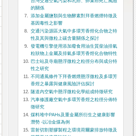
台灣交通空氣污染和乳癌、卵巢癌死亡風險
的關係
7.
添加金屬鹽類與生物酵素對拜香燃煙特徵及
基因毒性之影響
8.
交通污染源區大氣中多環芳香烴化合物之特
性及其與微粒上碳含量關係之探討
9.
發電機引擎使用添加廢食用油生質柴油排氣
粒狀物上金屬及排氣多環芳香烴化合物特性
10.
巴士站及寺廟懸浮微粒之粒徑分布與成分特
性之研究
11.
不同通風條件下拜香燃煙懸浮微粒及多環芳
香烴之暴露與健康風險評估探討
12.
隧道內空氣中懸浮微粒化學組成特徵研究
13.
汽車修護廠空氣中多環芳香烴之粒徑分佈特
徵研究
14.
煤料堆中PAHs及重金屬所衍生之健康影響
潛勢 -以冶金煤為例
15.
雷射切割塑膠製程之環境荷爾蒙排放特徵及