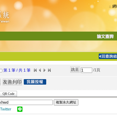
網
:::
功
能
切
換
導
覽
/1
頁
第 1 筆 / 共 1 筆
列
QR Code
複製永久網址
Twitter