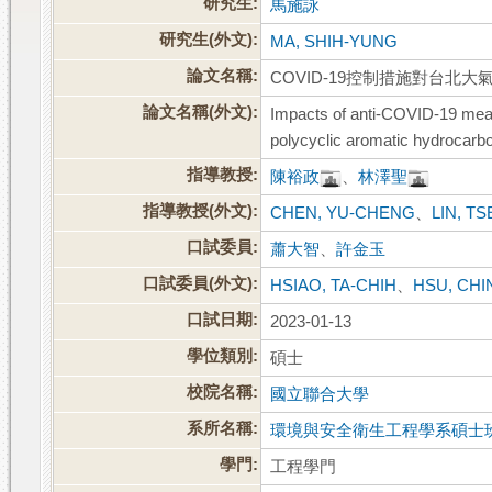
研究生:
馬施詠
研究生(外文):
MA, SHIH-YUNG
論文名稱:
COVID-19控制措施對台
論文名稱(外文):
Impacts of anti-COVID-19 measu
polycyclic aromatic hydrocarbo
指導教授:
陳裕政
、
林澤聖
指導教授(外文):
CHEN, YU-CHENG
、
LIN, T
口試委員:
蕭大智
、
許金玉
口試委員(外文):
HSIAO, TA-CHIH
、
HSU, CHI
口試日期:
2023-01-13
學位類別:
碩士
校院名稱:
國立聯合大學
系所名稱:
環境與安全衛生工程學系碩士
學門:
工程學門