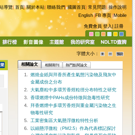
站導覽
|
首頁
|
關於本站
|
聯絡我們
|
國圖首頁
|
常見問題
|
操作說明
English
|
FB 專頁
|
Mobile
免費會員
登入
|
註冊
字體大小：
相關論文
相關期刊
熱門點閱論文
1.
燃燒金紙與拜香所產生氣態污染物及飛灰中
金屬成份之分布
2.
大氣塵粒中多環芳香烴粒徑分布特性之研究
3.
香環燃煙中PAHs成份特徵與急毒性研究
4.
拜香燃煙中多環芳香烴與重金屬污染物之生
物毒性研究
5.
工業密集區大氣懸浮微粒特性分析
6.
以細懸浮微粒（PM2.5）作為代表標記探討