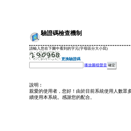
驗證碼檢查機制
請輸入您在下圖中看到的字元(字母區分大小寫)
更換驗證碼
播放圖檔聲音
說明︰
親愛的使用者，您好！由於目前系統使用人數眾
續使用本系統。感謝您的配合。