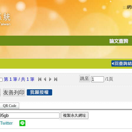
網
:::
功
能
切
換
導
覽
/1
頁
第 1 筆 / 共 1 筆
列
QR Code
複製永久網址
Twitter