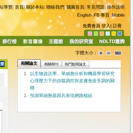
站導覽
|
首頁
|
關於本站
|
聯絡我們
|
國圖首頁
|
常見問題
|
操作說明
English
|
FB 專頁
|
Mobile
免費會員
登入
|
註冊
字體大小：
相關論文
相關期刊
熱門點閱論文
1.
以生物資訊學、單細胞分析和機器學習研究
心理壓力下的自噬調控與皮膚免疫失調的關
聯
2.
預測單細胞基因共表現網路模組