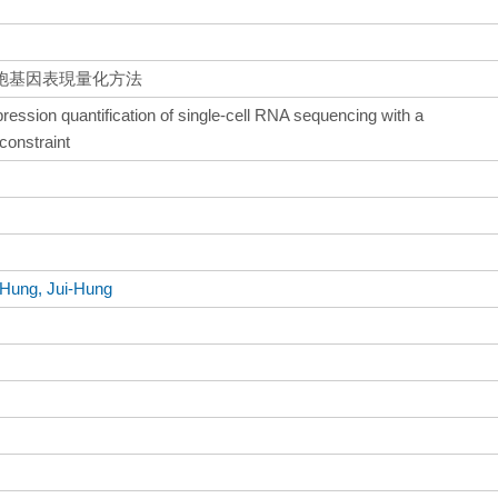
胞基因表現量化方法
ression quantification of single-cell RNA sequencing with a
constraint
Hung, Jui-Hung