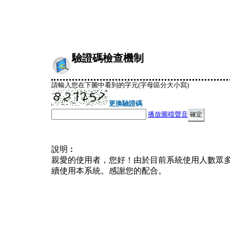
驗證碼檢查機制
請輸入您在下圖中看到的字元(字母區分大小寫)
更換驗證碼
播放圖檔聲音
說明︰
親愛的使用者，您好！由於目前系統使用人數眾
續使用本系統。感謝您的配合。