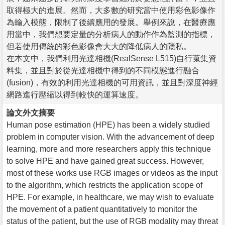
取得極大的進展。然而，大多數的研究當中使用彩色影像作
為輸入模態，限制了後續應用的發展。舉例來說，在醫療應
用當中，我們想要定量的分析病人的動作作為監測的指標，
但若使用傳統的彩色影像會大大的降低病人的隱私。
在本文中，我們利用光達相機(RealSense L515)自行蒐集資
料集，並且對於從光達相機中得到的不同模態進行融合
(fusion)，有效的利用光達相機的可用資訊，並且對深度神經
網路進行壓縮以得到較快的運算速度。
論文外文摘要
Human pose estimation (HPE) has been a widely studied
problem in computer vision. With the advancement of deep
learning, more and more researchers apply this technique
to solve HPE and have gained great success. However,
most of these works use RGB images or videos as the input
to the algorithm, which restricts the application scope of
HPE. For example, in healthcare, we may wish to evaluate
the movement of a patient quantitatively to monitor the
status of the patient, but the use of RGB modality may threat