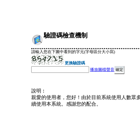
驗證碼檢查機制
請輸入您在下圖中看到的字元(字母區分大小寫)
更換驗證碼
播放圖檔聲音
說明︰
親愛的使用者，您好！由於目前系統使用人數眾
續使用本系統。感謝您的配合。