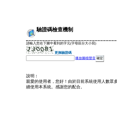
驗證碼檢查機制
請輸入您在下圖中看到的字元(字母區分大小寫)
更換驗證碼
播放圖檔聲音
說明︰
親愛的使用者，您好！由於目前系統使用人數眾
續使用本系統。感謝您的配合。