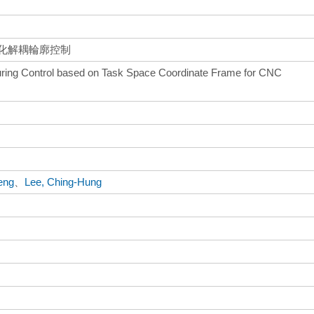
佳化解耦輪廓控制
ring Control based on Task Space Coordinate Frame for CNC
eng
、
Lee, Ching-Hung