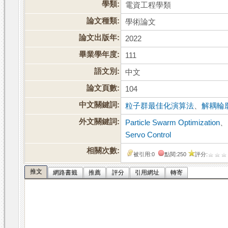
學類:
電資工程學類
論文種類:
學術論文
論文出版年:
2022
畢業學年度:
111
語文別:
中文
論文頁數:
104
中文關鍵詞:
粒子群最佳化演算法
、
解耦輪
外文關鍵詞:
Particle Swarm Optimization
、
Servo Control
相關次數:
被引用:0
點閱:250
評分:
推文
網路書籤
推薦
評分
引用網址
轉寄