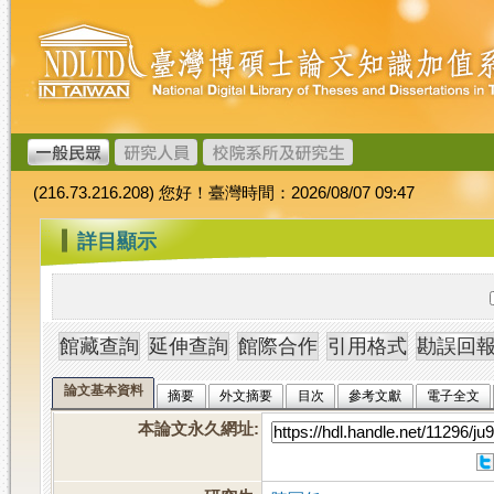
跳
臺
到
灣
主
博
要
碩
內
士
容
論
文
(216.73.216.208) 您好！臺灣時間：2026/08/07 09:47
加
值
:::
詳目顯示
系
統
論文基本資料
摘要
外文摘要
目次
參考文獻
電子全文
本論文永久網址
: