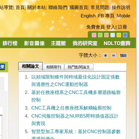
站導覽
|
首頁
|
關於本站
|
聯絡我們
|
國圖首頁
|
常見問題
|
操作說明
English
|
FB 專頁
|
Mobile
免費會員
登入
|
註冊
字體大小：
相關論文
相關期刊
熱門點閱論文
1.
以頻域限制條件與時域最佳化設計固定係數
與適應性之CNC運動控制器
2.
基於任務座標系之CNC工具機多層迴路輪廓
控制
3.
CNC工具機之任務座標系解耦輪廓控制
4.
CNC伺服控制器之NURBS即時插值器設計
與實現
5.
智慧型加工專家系統：基於CNC控制器參數