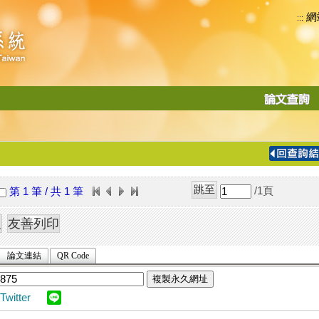
網
:::
功
能
切
換
導
覽
/1
頁
第 1 筆 / 共 1 筆
列
論文連結
QR Code
複製永久網址
Twitter