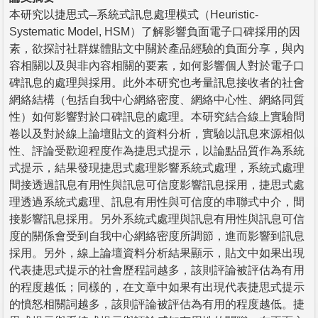
本研究以捷思式─系統式訊息處理模式（Heuristic-
Systematic Model, HSM）了解影響負面電子口碑採用的因
素，欲探討社群媒體貼文中關於產品經驗的負面分享，與內
容相關以及與非內容相關的要素，如何影響個人對於電子口
碑訊息的處理與採用。此外本研究也考量訊息接收者的社會
網絡結構（包括自我中心網絡密度、網絡中心性、網絡同質
性）如何影響對於口碑訊息的處理。本研究結合線上實驗問
卷以及對於線上論壇貼文的資料分析，實驗以訊息來源相似
性、評論受歡迎程度作為捷思式提示，以論點品質作為系統
式提示，結果發現捷思式處理影響系統式處理，系統式處理
間接透過訊息有用性與訊息可信度影響訊息採用，捷思式處
理透過系統式處理、訊息有用性與可信度的串聯式中介，間
接影響訊息採用。另外系統式處理與訊息有用性與訊息可信
度的關係會受到自我中心網絡密度所調節，進而影響到訊息
採用。另外，線上論壇資料分析結果顯示，貼文中如果出現
代表捷思式提示的社會歷程詞越多，該則評論被評估為有用
的程度越低；同樣的，在文章中如果有出現代表捷思式提示
的憤怒相關詞越多，該則評論被評估為有用的程度越低。捷