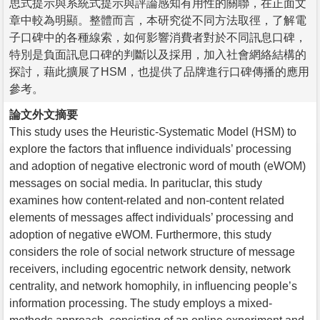
思式提示與系統式提示與評論感知有用性的關聯，在正面文
章中較為明顯。整體而言，本研究從不同方法取徑，了解電
子口碑中的各種線索，如何影響消費者對於不同訊息口碑，
特別是負面訊息口碑的判斷以及採用，加入社會網絡結構的
探討，藉此擴展了HSM，也提供了品牌進行口碑傳播的應用
參考。
論文外文摘要
This study uses the Heuristic-Systematic Model (HSM) to
explore the factors that influence individuals’ processing
and adoption of negative electronic word of mouth (eWOM)
messages on social media. In parituclar, this study
examines how content-related and non-content related
elements of messages affect individuals’ processing and
adoption of negative eWOM. Furthermore, this study
considers the role of social network structure of message
receivers, including egocentric network density, network
centrality, and network homophily, in influencing people’s
information processing. The study employs a mixed-