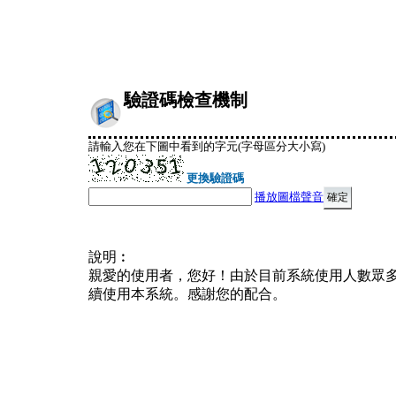
驗證碼檢查機制
請輸入您在下圖中看到的字元(字母區分大小寫)
更換驗證碼
播放圖檔聲音
說明︰
親愛的使用者，您好！由於目前系統使用人數眾
續使用本系統。感謝您的配合。