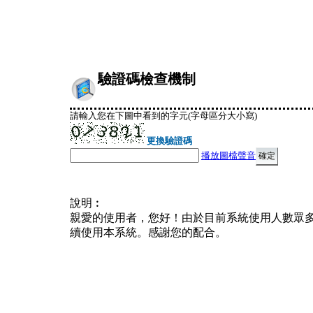
驗證碼檢查機制
請輸入您在下圖中看到的字元(字母區分大小寫)
更換驗證碼
播放圖檔聲音
說明︰
親愛的使用者，您好！由於目前系統使用人數眾
續使用本系統。感謝您的配合。