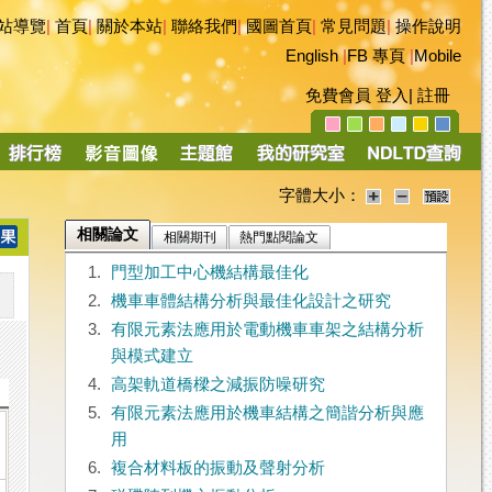
站導覽
|
首頁
|
關於本站
|
聯絡我們
|
國圖首頁
|
常見問題
|
操作說明
English
|
FB 專頁
|
Mobile
免費會員
登入
|
註冊
字體大小：
相關論文
相關期刊
熱門點閱論文
1.
門型加工中心機結構最佳化
2.
機車車體結構分析與最佳化設計之研究
3.
有限元素法應用於電動機車車架之結構分析
與模式建立
4.
高架軌道橋樑之減振防噪研究
5.
有限元素法應用於機車結構之簡諧分析與應
用
6.
複合材料板的振動及聲射分析