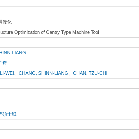
構優化
ructure Optimization of Gantry Type Machine Tool
HINN-LIANG
子奇
LI-WEI
、
CHANG, SHINN-LIANG
、
CHAN, TZU-CHI
程碩士班