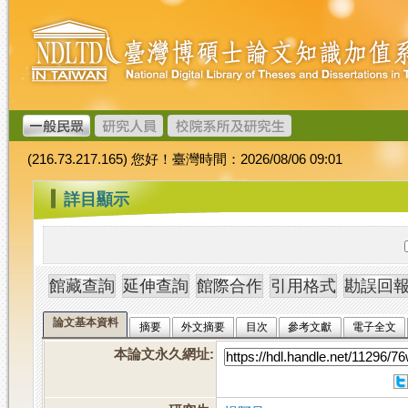
跳
臺
到
灣
主
博
要
碩
內
士
容
論
文
(216.73.217.165) 您好！臺灣時間：2026/08/06 09:01
加
值
:::
詳目顯示
系
統
論文基本資料
摘要
外文摘要
目次
參考文獻
電子全文
本論文永久網址
: