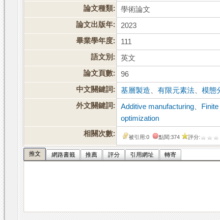
論文種類:
學術論文
論文出版年:
2023
畢業學年度:
111
語文別:
英文
論文頁數:
96
中文關鍵詞:
基層製造
、
有限元素法
、
模態
外文關鍵詞:
Additive manufacturing
、
Finit
optimization
相關次數:
被引用:0
點閱:374
評分:
推文
網路書籤
推薦
評分
引用網址
轉寄