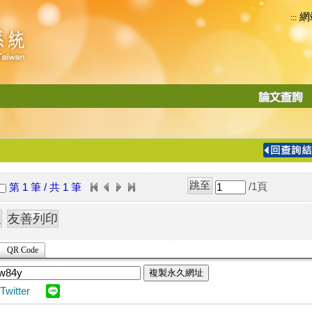
網
:::
功
能
切
換
導
覽
/1
頁
第 1 筆 / 共 1 筆
列
QR Code
複製永久網址
Twitter