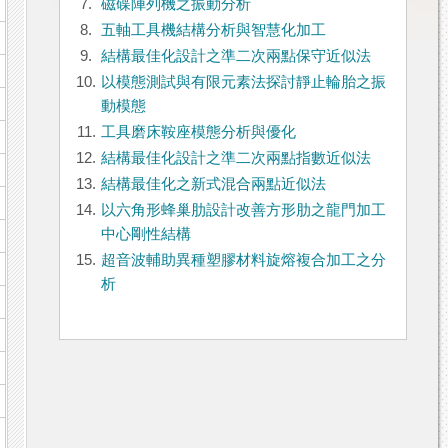
7.
磁碟陣列機之振動分析
8.
五軸工具機結構分析與智慧化加工
9.
結構最佳化設計之準二次兩點保守近似法
10.
以模態測試與有限元素法探討靜止輪胎之振
動模態
11.
工具磨床鞍座模態分析與優化
12.
結構最佳化設計之準二次兩點指數近似法
13.
結構最佳化之新式混合兩點近似法
14.
以六角形蜂巢肋設計改善方形肋之龍門加工
中心剛性結構
15.
超音波輔助異種塑膠材料旋熔複合加工之分
析