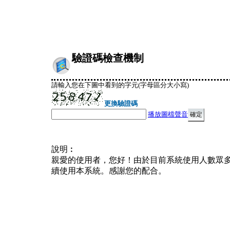
驗證碼檢查機制
請輸入您在下圖中看到的字元(字母區分大小寫)
更換驗證碼
播放圖檔聲音
說明︰
親愛的使用者，您好！由於目前系統使用人數眾
續使用本系統。感謝您的配合。