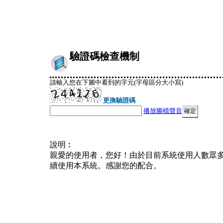
驗證碼檢查機制
請輸入您在下圖中看到的字元(字母區分大小寫)
更換驗證碼
播放圖檔聲音
說明︰
親愛的使用者，您好！由於目前系統使用人數眾
續使用本系統。感謝您的配合。