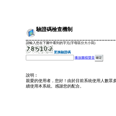
驗證碼檢查機制
請輸入您在下圖中看到的字元(字母區分大小寫)
更換驗證碼
播放圖檔聲音
說明︰
親愛的使用者，您好！由於目前系統使用人數眾
續使用本系統。感謝您的配合。