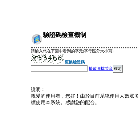
驗證碼檢查機制
請輸入您在下圖中看到的字元(字母區分大小寫)
更換驗證碼
播放圖檔聲音
說明︰
親愛的使用者，您好！由於目前系統使用人數眾
續使用本系統。感謝您的配合。