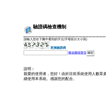
驗證碼檢查機制
請輸入您在下圖中看到的字元(字母區分大小寫)
更換驗證碼
播放圖檔聲音
說明︰
親愛的使用者，您好！由於目前系統使用人數眾
續使用本系統。感謝您的配合。