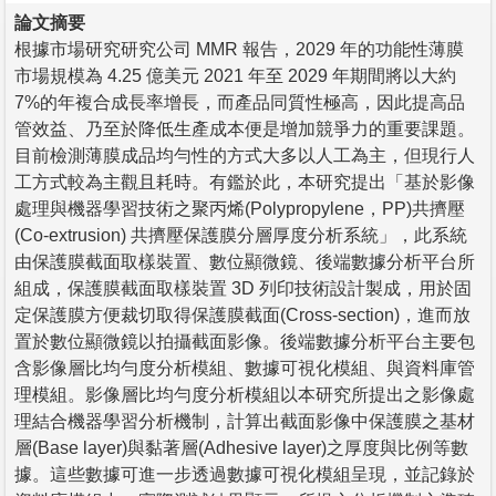
論文摘要
根據市場研究研究公司 MMR 報告，2029 年的功能性薄膜
市場規模為 4.25 億美元 2021 年至 2029 年期間將以大約
7%的年複合成長率增長，而產品同質性極高，因此提高品
管效益、乃至於降低生產成本便是增加競爭力的重要課題。
目前檢測薄膜成品均勻性的方式大多以人工為主，但現行人
工方式較為主觀且耗時。有鑑於此，本研究提出「基於影像
處理與機器學習技術之聚丙烯(Polypropylene，PP)共擠壓
(Co-extrusion) 共擠壓保護膜分層厚度分析系統」，此系統
由保護膜截面取樣裝置、數位顯微鏡、後端數據分析平台所
組成，保護膜截面取樣裝置 3D 列印技術設計製成，用於固
定保護膜方便裁切取得保護膜截面(Cross-section)，進而放
置於數位顯微鏡以拍攝截面影像。後端數據分析平台主要包
含影像層比均勻度分析模組、數據可視化模組、與資料庫管
理模組。影像層比均勻度分析模組以本研究所提出之影像處
理結合機器學習分析機制，計算出截面影像中保護膜之基材
層(Base layer)與黏著層(Adhesive layer)之厚度與比例等數
據。這些數據可進一步透過數據可視化模組呈現，並記錄於