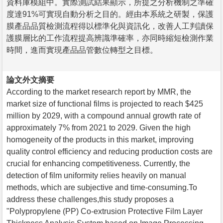
資料庫模組中。實際測試結果顯示，所提之分析機制之準確
度達91%可實現自動分析之目的。經由本系統之研製，保護
膜產品品質檢測流程得以標準化與資訊化，改善人工判讀保
護膜層比的工作流程提高辨識準確率，亦同時縮短檢測作業
時間，進而實現產品品管數位轉型之目標。
論文外文摘要
According to the market research report by MMR, the
market size of functional films is projected to reach $425
million by 2029, with a compound annual growth rate of
approximately 7% from 2021 to 2029. Given the high
homogeneity of the products in this market, improving
quality control efficiency and reducing production costs are
crucial for enhancing competitiveness. Currently, the
detection of film uniformity relies heavily on manual
methods, which are subjective and time-consuming.To
address these challenges,this study proposes a
"Polypropylene (PP) Co-extrusion Protective Film Layer