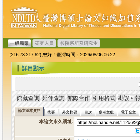
跳
臺
到
灣
主
博
要
碩
內
士
容
論
文
(216.73.217.62) 您好！臺灣時間：2026/08/06 06:22
加
值
:::
詳目顯示
系
統
論文基本資料
摘要
外文摘要
目次
參考文獻
電子全文
本論文永久網址
: