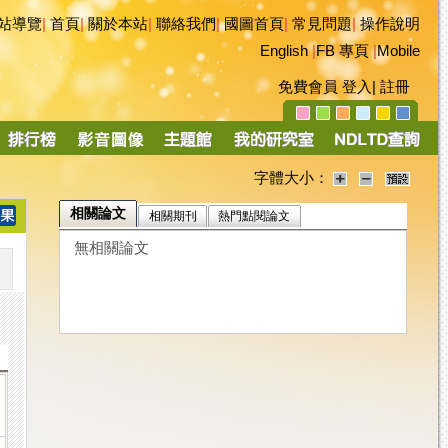
站導覽
|
首頁
|
關於本站
|
聯絡我們
|
國圖首頁
|
常見問題
|
操作說明
English
|
FB 專頁
|
Mobile
免費會員
登入
|
註冊
字體大小：
相關論文
相關期刊
熱門點閱論文
無相關論文