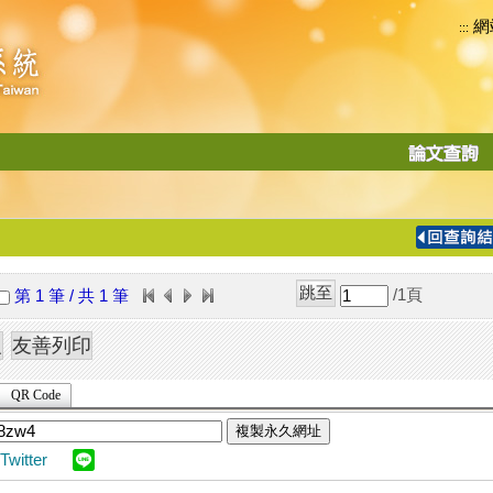
網
:::
功
能
切
換
導
覽
/1
頁
第 1 筆 / 共 1 筆
列
QR Code
複製永久網址
Twitter