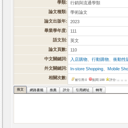
學類:
行銷與流通學類
論文種類:
學術論文
論文出版年:
2023
畢業學年度:
111
語文別:
英文
論文頁數:
110
中文關鍵詞:
入店購物
、
行動購物
、
衝動性
外文關鍵詞:
In-store Shopping
、
Mobile Sh
相關次數:
被引用:0
點閱:188
評分:
推文
網路書籤
推薦
評分
引用網址
轉寄