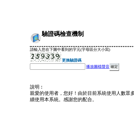
驗證碼檢查機制
請輸入您在下圖中看到的字元(字母區分大小寫)
更換驗證碼
播放圖檔聲音
說明︰
親愛的使用者，您好！由於目前系統使用人數眾
續使用本系統。感謝您的配合。