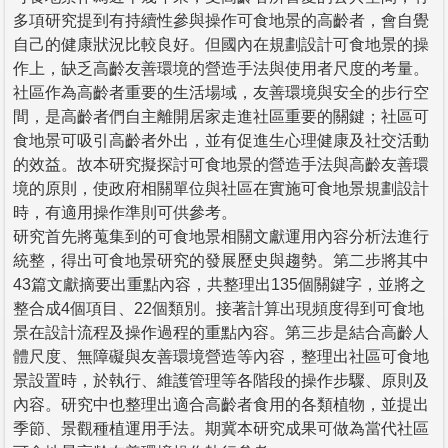
多項研究提到有持續性參與操作可食地景的高齡者，會自覺
自己的健康狀況比較良好。但國內在規劃設計可食地景的操
作上，缺乏高齡友善環境的營造手法與使用者尺度的考量。
社區作為高齡者重要的生活場域，友善環境與安全的步行空
間，是高齡者們自主離開居家走進社區重要的關鍵；社區可
食地景可吸引高齡者外出，並有促進生心理健康及社交活動
的效益。故本研究擬探討可食地景的營造手法與高齡友善環
境的原則，使政府相關單位與社區在實施可食地景規劃設計
時，有適用操作準則可供參考。
研究首先將蒐集到的可食地景相關文獻運用內容分析法進行
統整，得出可食地景研究的發展歷史與趨勢。第二步將其中
43篇文獻摘要出重點內容，共整理出135個關鍵字，並將之
整合成4個項目、22個類別。接著計算出現頻度得到可食地
景在設計流程及操作過程的重點內容。第三步是結合高齡人
體尺度、無障礙與友善環境營造等內容，整理出社區可食地
景設置時，於執行、維護管理等各階段的操作步驟、原則及
內容。研究中也整理出適合高齡者食用的各類植物，並提出
季節、景觀種植運用手法。期冀本研究成果可做為當代社區