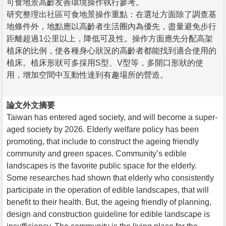
可食地景高齡友善環境操作執行參考。
研究整理出社區可食地景操作重點：在選址方面除了調查基
地條件外，地點應以高齡者生活圈內為優先，盡量避免步行
距離超過1公里以上，降低可及性。操作方面應先分配高架
植床的比例，使各種身心狀況的高齡者都能找到適合使用的
植床。植床形狀可多採用S型、V型等，多開口形狀的使
用，增加空間中互動性達到有趣場所的營造。
論文外文摘要
Taiwan has entered aged society, and will become a super-
aged society by 2026. Elderly welfare policy has been
promoting, that include to construct the ageing friendly
community and green spaces. Community’s edible
landscapes is the favorite public space for the elderly.
Some researches had shown that elderly who consistently
participate in the operation of edible landscapes, that will
benefit to their health. But, the ageing friendly of planning,
design and construction guideline for edible landscape is