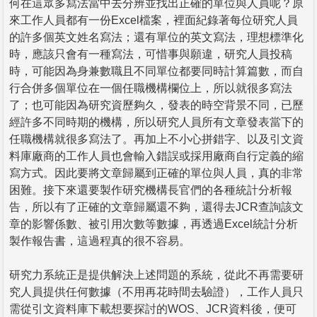
何在這眾多寫法當中去分辨並找出正確的單位與人員呢？原
來工作人員都有一份Excel檔案，裡面紀錄著每位研究人員
的許多個英文姓名寫法；還有單位的英文寫法，理想標準化
時，應該只會有一種寫法，可惜事與願違，研究人員投稿
時，可能因為身兼數職且不同單位都要同時計算篇數，而自
行合併多個單位在一個任職機構欄位上，所以就很多寫法
了；也可能因為研究資歷夠久，發表的時空背景不同，已歷
經許多不同時期的機構，所以研究人員所有文章發表當下的
任職機構就很多寫法了。再加上不小心拼錯字、以及引文資
料庫廠商的工作人員也會輸入錯誤或採用廠商自行定義的縮
寫方式。因此要將文章歸屬到正確的單位與人員，真的非常
困難。接下來還要製作研究機構長官們的各種統計分析報
告，所以有了正確的文章歸屬還不夠，還得去JCR查詢該文
章的影響係數、被引用次數等數據，再透過Excel統計分析
製作報告書，這過程真的很不容易。
研究力系統正是提供解決上述問題的系統，從此不再需要研
究人員提供任何數據（不用再花時間去驗證），工作人員只
需從引文資料庫下載想要探討的WOS、JCR資料後，便可