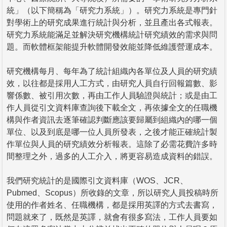
統」（以下簡稱為「研究力系統」）。研究力系統是專門針
對學術上的研究成果進行統計與分析，並且產出各式報表。
研究力系統能滿足並解決研究機構統計研究績效的需求與問
題。而軟體框架能提升軟體開發效能並降低維護營運成本。
研究機構每月、每年為了統計組織內各單位及人員的研究績
效，以往都是採用人工方式，由研究人員自行回報篇數、影
響係數、被引用次數，再由工作人員驗證與統計；或是由工
作人員從引文資料庫查詢後下載全文，再依據全文的任職機
構與作者資訊去逐筆確認判斷應該要歸屬到組織內的哪一個
單位、以及到底是哪一位人員所發表，之後才能正確統計製
作單位與人員的研究績效分析報表。這除了必需花費許多時
間整理之外，過多的人工介入，將更容易造成資料的錯誤。
我們研究統計的是國際引文資料庫（WOS、JCR、
Pubmed、Scopus）所收錄的文章，所以研究人員投稿時所
使用的作者姓名、任職機構，都是採用英譯的方式去書寫，
問題就來了，既然是英譯，就會有很多寫法，工作人員要如