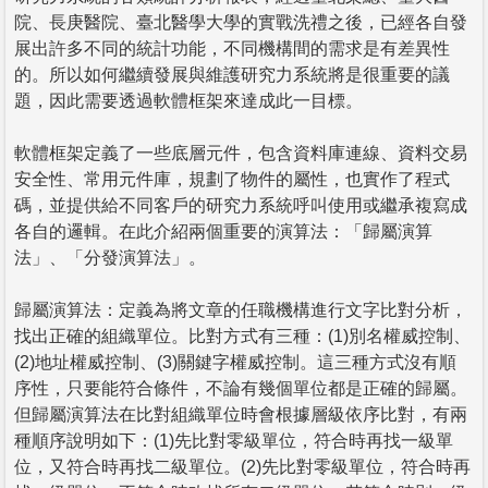
院、長庚醫院、臺北醫學大學的實戰洗禮之後，已經各自發
展出許多不同的統計功能，不同機構間的需求是有差異性
的。所以如何繼續發展與維護研究力系統將是很重要的議
題，因此需要透過軟體框架來達成此一目標。
軟體框架定義了一些底層元件，包含資料庫連線、資料交易
安全性、常用元件庫，規劃了物件的屬性，也實作了程式
碼，並提供給不同客戶的研究力系統呼叫使用或繼承複寫成
各自的邏輯。在此介紹兩個重要的演算法：「歸屬演算
法」、「分發演算法」。
歸屬演算法：定義為將文章的任職機構進行文字比對分析，
找出正確的組織單位。比對方式有三種：(1)別名權威控制、
(2)地址權威控制、(3)關鍵字權威控制。這三種方式沒有順
序性，只要能符合條件，不論有幾個單位都是正確的歸屬。
但歸屬演算法在比對組織單位時會根據層級依序比對，有兩
種順序說明如下：(1)先比對零級單位，符合時再找一級單
位，又符合時再找二級單位。(2)先比對零級單位，符合時再