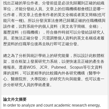
找出正確的單位作者。分發前提是必須先歸屬到正確的組織
單位，才能分發給人員。文章上的任職機構都會標註是哪一
位作者，而文章上也會有作者的英文全稱或者英文簡稱(也可
能只有一種)。所以分發演算法會將已歸屬正確的任職機構與
該作者，比對系統中的個人資料（英文名字簡稱、全稱）、
履歷資料（任職機構），符合條件時就可以分發給該研究人
員。若無法正確分發，只需調整個人資料的英文名稱或者履
歷資料的任職單位後再去執行即可正確分發。
總之為了分析與統計學術上的研究能量，所以設計此軟體框
架，並在框架上發展研究力系統，以便快速且正確的產生各
種報表。透過WOS、JCR、Pubmed、Scopus等引文資料
庫的資料，可以更精準的比較國內外各研究機構（醫學中
心、醫療院所、大專院校）的研究方向與能量。也可以進一
步分析研究人員的學術產量。
論文外文摘要
In order to analyze and count academic research energy,