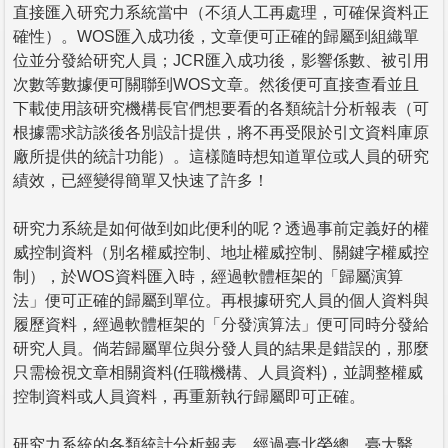
直接匯入研究力系統當中（不須人工再處理，可確保資料正
確性）。WOS匯入成功後，文章便可正確的歸屬到組織單
位並分發給研究人員；JCR匯入成功後，影響係數、被引用
次數等數據便可關聯到WOS文章。然後便可直接查看並且
下載使用該研究機構長官們想要看的各類統計分析報表（可
根據需求訪談後各別設計提供，將不再受限於引文資料庫原
廠所提供的統計功能）。這樣隨時想知道單位或人員的研究
績效，已經變得簡單又快速了許多！
研究力系統是如何做到如此便利的呢？透過事前定義好的權
威控制資料（別名權威控制、地址權威控制、關鍵字權威控
制），於WOS資料匯入時，經過軟體框架的「歸屬演算
法」便可正確的歸屬到單位。再根據研究人員的個人資料與
履歷資料，經過軟體框架的「分發演算法」便可同時分發給
研究人員。倘若歸屬單位與分發人員的結果是錯誤的，那麼
只需檢視文章相關資料(任職機構、人員資料)，並調整權威
控制資料或人員資料，再重新執行歸屬即可正確。
研究力系統的各類統計分析報表，經過臺北榮總、臺大醫