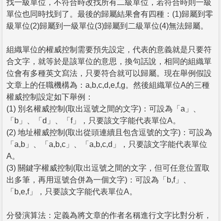
找一級單位，不符合時改找所有二級單位，若符合時則一級
單位也同時找到了。最後的歸屬結果會有四種：(1)歸屬到零
級單位(2)歸屬到一級單位(3)歸屬到二級單位(4)無法歸屬。
組織單位的權威控制需要預先設定，代表的意義就是只要符
合文字，就等於是該單位的意思，換句話說，相同的組織單
位會有多種英文寫法，只要符合就可以歸屬。現在舉例假設
文章上的任職機構為：a,b,c,d,e,f,g。然後組織單位A的三種
權威控制設定如下舉例：
(1) 別名權威控制(取出逗號之間的文字)：可設為「a」、
「b」、「d」、「f」，只要該文字能代表單位A。
(2) 地址權威控制(取出從頭連續且包含逗號的文字)：可設為
「a,b」、「a,b,c」、「a,b,c,d」，只要該文字能代表單位
A。
(3) 關鍵字權威控制(取出逗號之間的文字，但可任意位置取
出多筆，再用逗號合併為一個文字)：可設為「b,f」、
「b,e,f」，只要該文字能代表單位A。
分發演算法：定義為將文章的作者名稱進行文字比對分析，