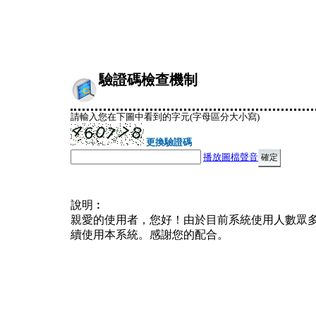
驗證碼檢查機制
請輸入您在下圖中看到的字元(字母區分大小寫)
更換驗證碼
播放圖檔聲音
說明︰
親愛的使用者，您好！由於目前系統使用人數眾
續使用本系統。感謝您的配合。