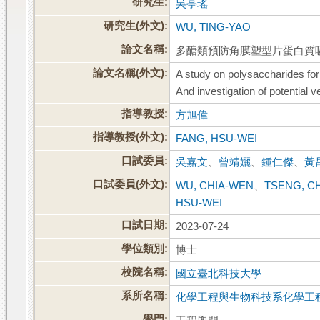
研究生:
吳亭瑤
研究生(外文):
WU, TING-YAO
論文名稱:
多醣類預防角膜塑型片蛋白質
論文名稱(外文):
A study on polysaccharides for
And investigation of potential v
指導教授:
方旭偉
指導教授(外文):
FANG, HSU-WEI
口試委員:
吳嘉文
、
曾靖孋
、
鍾仁傑
、
黃
口試委員(外文):
WU, CHIA-WEN
、
TSENG, CH
HSU-WEI
口試日期:
2023-07-24
學位類別:
博士
校院名稱:
國立臺北科技大學
系所名稱:
化學工程與生物科技系化學工
學門: