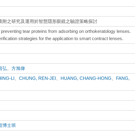
吸附之研究及運用於智慧隱形眼鏡之驗證策略探討
 preventing tear proteins from adsorbing on orthokeratology lenses.
erification strategies for the application to smart contract lenses.
昌弘
、
方旭偉
ING-LI
、
CHUNG, REN-JEI
、
HUANG, CHANG-HONG
、
FANG,
程博士班