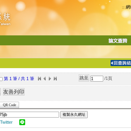
網
:::
功
能
切
換
導
覽
/1
頁
第 1 筆 / 共 1 筆
列
QR Code
複製永久網址
Twitter