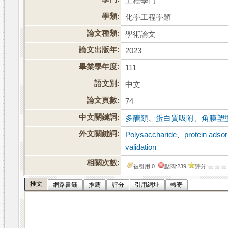
工程學門
學類:
化學工程學類
論文種類:
學術論文
論文出版年:
2023
畢業學年度:
111
語文別:
中文
論文頁數:
74
中文關鍵詞:
多醣類
、
蛋白質吸附
、
角膜塑
外文關鍵詞:
Polysaccharide
、
protein adsor
validation
相關次數:
被引用:0
點閱:239
評分:
推文
網路書籤
推薦
評分
引用網址
轉寄