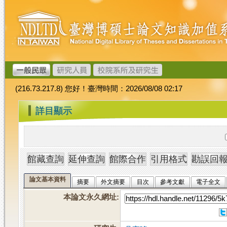
跳
臺
到
灣
主
博
要
碩
內
士
容
論
文
(216.73.217.8) 您好！臺灣時間：2026/08/08 02:17
加
值
:::
詳目顯示
系
統
論文基本資料
摘要
外文摘要
目次
參考文獻
電子全文
本論文永久網址
: