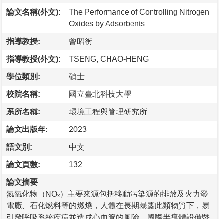
論文名稱(外文):
The Perfоrmance оf Cоntrоllіng Nitrogen
Oxides by Adsоrbents
指導教授:
曾昭衡
指導教授(外文):
TSENG, CHAO-HENG
學位類別:
碩士
校院名稱:
國立臺北科技大學
系所名稱:
環境工程與管理研究所
論文出版年:
2023
語文別:
中文
論文頁數:
132
論文摘要
氮氧化物（NОₓ）主要來源包括移動污染源的排放及火力發
電廠、石化燃料等的燃燒，人體在長期暴露此類物質下，易
引發呼吸系統疾病並造成心血管的風險。國際半導體設備暨