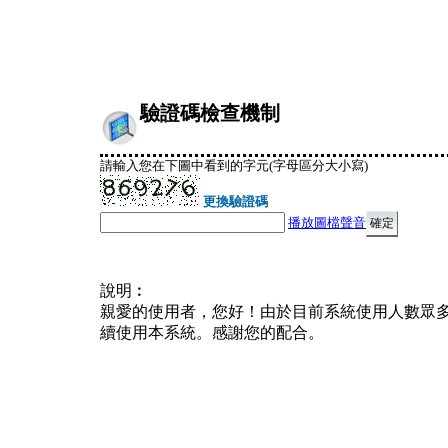
驗證碼檢查機制
請輸入您在下圖中看到的字元(字母區分大小寫)
更換驗證碼
播放圖檔聲音
說明︰
親愛的使用者，您好！由於目前系統使用人數眾
續使用本系統。感謝您的配合。