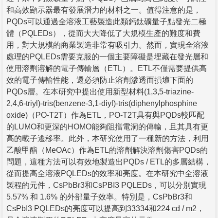
和高效顯示器最有發展潛力的材料之一。值得注意的是，
PQDs可以通過全溶液工藝製造此類鈣鈦礦量子點發光二極
體（PQLEDs），從而大大降低了大規模生產的難度和費
用，對大規模的商業製造非常有吸引力。然而，實現全溶液
處理的PQLEDs需要克服的一個主要障礙是埋藏在發光層和
使用溶劑溶解的電子傳輸層（ETL）。ETL不僅需要提供高
效的電子傳輸性能，還必須防止溶劑滲透而損壞下面的
PQDs層。在本研究中提出使用新型材料(1,3,5-triazine-
2,4,6-triyl)-tris(benzene-3,1-diyl)-tris(diphenylphosphine
oxide)（PO-T2T）作為ETL，PO-T2T具有與PQDs較匹配
的LUMO和更深的HOMO能夠阻擋電洞的傳輸，且其具有更
高的載子遷移率。此外，本研究使用了一種新的方法，利用
乙酸甲酯（MeOAc）作為ETL的溶劑解決溶劑傷害PQDs的
問題，這種方法可以有效地製造出PQDs / ETL的多層結構，
從而提高全溶液PQLEDs的效率和亮度。在本研究中全溶液
製程的元件，CsPbBr3和CsPBI3 PQLEDs，可以分別實現
5.57% 和 1.6% 的外部量子效率。特別是，CsPbBr3和
CsPbI3 PQLEDs的亮度可以提高到33334和224 cd / m2，