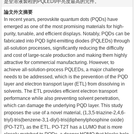
是全溶液製程的PQLEDs中亮度最高的元件。
論文外文摘要
In recent years, perovskite quantum dots (PQDs) have
emerged as one of the most promising materials for high-
purity, tunable, and efficient displays. Notably, PQDs can be
fabricated into PQD light-emitting diodes (PQLEDs) through
all-solution processes, significantly reducing the difficulty
and cost of large-scale production and making them highly
attractive for commercial manufacturing. However, to
achieve all-solution-process PQLEDs, a major challenge
needs to be addressed, which is the prevention of the PQD
layer and electron transport layer (ETL) from dissolving in
solvents. The ETL provides efficient electron transport
performance while also preventing solvent penetration,
which can damage the underlying PQD layer. This study
proposes the use of a novel material, (1,3,5-triazine-2,4,6-
triyl)-tris(benzene-3,1-diyl)-tris(diphenylphosphine oxide)
(PO-T2T), as the ETL. PO-T2T has a LUMO that is more