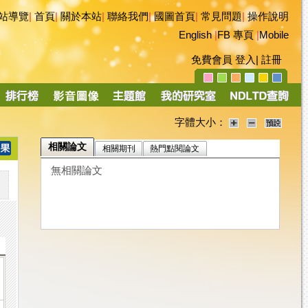
站導覽
|
首頁
|
關於本站
|
聯絡我們
|
國圖首頁
|
常見問題
|
操作說明
English
|
FB 專頁
|
Mobile
免費會員
登入
|
註冊
字體大小：
相關論文
相關期刊
熱門點閱論文
無相關論文