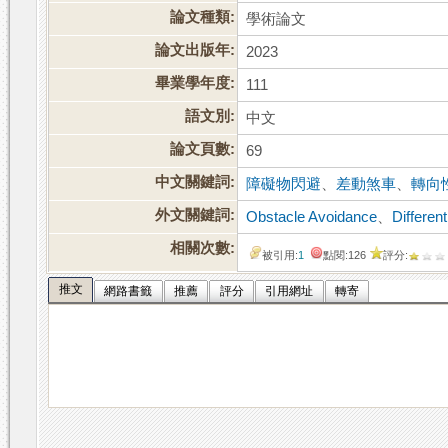
論文種類:
學術論文
論文出版年:
2023
畢業學年度:
111
語文別:
中文
論文頁數:
69
中文關鍵詞:
障礙物閃避
、
差動煞車
、
轉向
外文關鍵詞:
Obstacle Avoidance
、
Different
相關次數:
被引用:
1
點閱:126
評分:
推文
網路書籤
推薦
評分
引用網址
轉寄