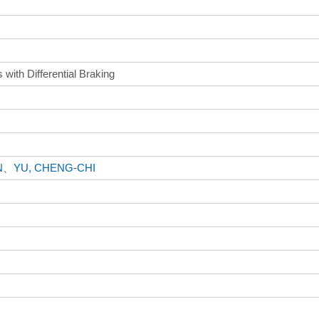
with Differential Braking
N
、
YU, CHENG-CHI