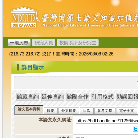
跳
臺
到
灣
主
博
要
碩
內
士
容
論
文
(216.73.216.72) 您好！臺灣時間：2026/08/08 02:26
加
值
:::
詳目顯示
系
統
論文基本資料
摘要
外文摘要
目次
參考文獻
電子全文
本論文永久網址
: