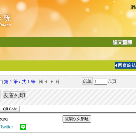
網
:::
功
能
切
換
導
覽
/1
頁
第 1 筆 / 共 1 筆
列
QR Code
複製永久網址
Twitter