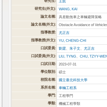
研究生:
王凱
研究生(外文):
WANG, KAI
論文名稱:
具差動煞車之車輛避障策略
論文名稱(外文):
Obstacle Avoidance of Vehicles 
指導教授:
尤正吉
指導教授(外文):
YU, CHENG-CHI
口試委員:
劉霆
、
朱子文
、
尤正吉
口試委員(外文):
LIU, TYNG
、
CHU, TZYY-WE
口試日期:
2023-07-31
學位類別:
碩士
校院名稱:
國立臺北科技大學
系所名稱:
車輛工程系
學門:
工程學門
學類:
機械工程學類