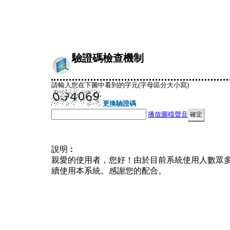
驗證碼檢查機制
請輸入您在下圖中看到的字元(字母區分大小寫)
更換驗證碼
播放圖檔聲音
說明︰
親愛的使用者，您好！由於目前系統使用人數眾
續使用本系統。感謝您的配合。