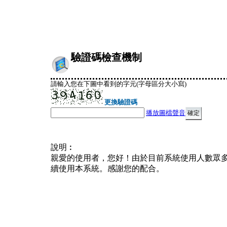
驗證碼檢查機制
請輸入您在下圖中看到的字元(字母區分大小寫)
更換驗證碼
播放圖檔聲音
說明︰
親愛的使用者，您好！由於目前系統使用人數眾
續使用本系統。感謝您的配合。