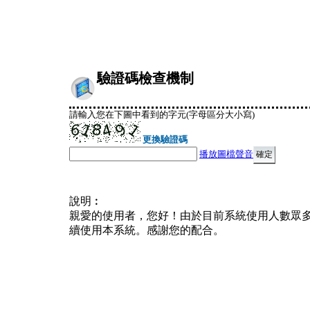
驗證碼檢查機制
請輸入您在下圖中看到的字元(字母區分大小寫)
更換驗證碼
播放圖檔聲音
說明︰
親愛的使用者，您好！由於目前系統使用人數眾
續使用本系統。感謝您的配合。