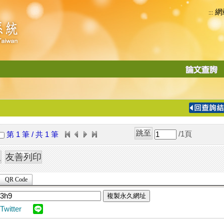
網
:::
功
能
切
換
導
覽
/1
頁
第 1 筆 / 共 1 筆
列
QR Code
複製永久網址
Twitter