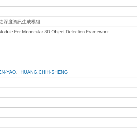
架之深度資訊生成模組
 Module For Monocular 3D Object Detection Framework
EN-YAO
、
HUANG,CHIH-SHENG