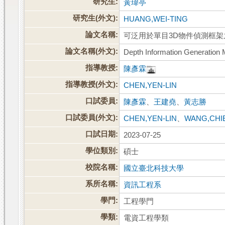
研究生:
黃瑋亭
研究生(外文):
HUANG,WEI-TING
論文名稱:
可泛用於單目3D物件偵測框
論文名稱(外文):
Depth Information Generation
指導教授:
陳彥霖
指導教授(外文):
CHEN,YEN-LIN
口試委員:
陳彥霖
、
王建堯
、
黃志勝
口試委員(外文):
CHEN,YEN-LIN
、
WANG,CHI
口試日期:
2023-07-25
學位類別:
碩士
校院名稱:
國立臺北科技大學
系所名稱:
資訊工程系
學門:
工程學門
學類:
電資工程學類