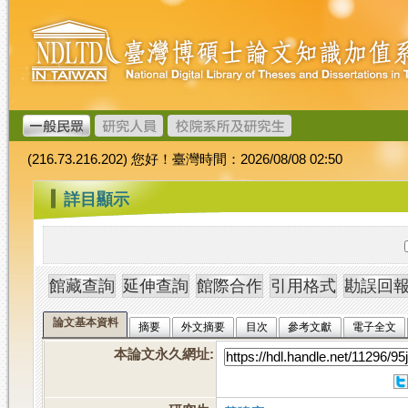
跳
臺
到
灣
主
博
要
碩
內
士
容
論
文
(216.73.216.202) 您好！臺灣時間：2026/08/08 02:50
加
值
:::
詳目顯示
系
統
論文基本資料
摘要
外文摘要
目次
參考文獻
電子全文
本論文永久網址
: