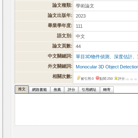
論文種類:
學術論文
論文出版年:
2023
畢業學年度:
111
語文別:
中文
論文頁數:
44
中文關鍵詞:
單目3D物件偵測
、
深度估計
、
外文關鍵詞:
Monocular 3D Object Detectio
相關次數:
被引用:0
點閱:250
評分:
推文
網路書籤
推薦
評分
引用網址
轉寄