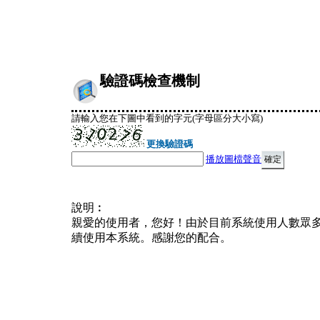
驗證碼檢查機制
請輸入您在下圖中看到的字元(字母區分大小寫)
更換驗證碼
播放圖檔聲音
說明︰
親愛的使用者，您好！由於目前系統使用人數眾
續使用本系統。感謝您的配合。