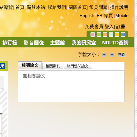
站導覽
|
首頁
|
關於本站
|
聯絡我們
|
國圖首頁
|
常見問題
|
操作說明
English
|
FB 專頁
|
Mobile
免費會員
登入
|
註冊
字體大小：
相關論文
相關期刊
熱門點閱論文
無相關論文