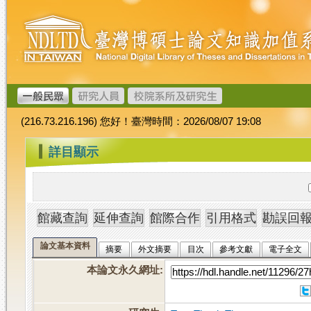
跳
臺
到
灣
主
博
要
碩
內
士
容
論
文
(216.73.216.196) 您好！臺灣時間：2026/08/07 19:08
加
值
:::
詳目顯示
系
統
論文基本資料
摘要
外文摘要
目次
參考文獻
電子全文
本論文永久網址
: