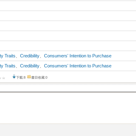
y Traits
、
Credibility
、
Consumers' Intention to Purchase
y Traits
、
Credibility
、
Consumers' Intention to Purchase
下載:8
書目收藏:0