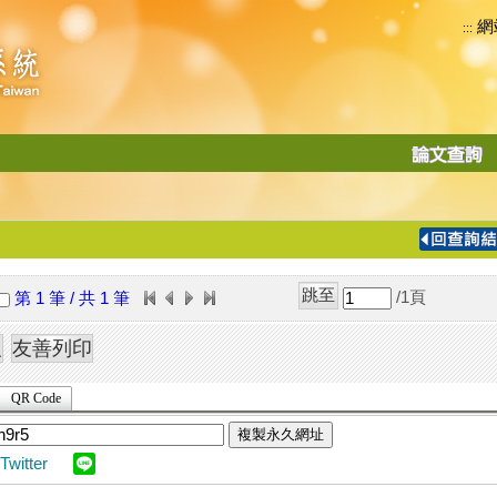
網
:::
功
能
切
換
導
覽
/1
頁
第 1 筆 / 共 1 筆
列
QR Code
複製永久網址
Twitter