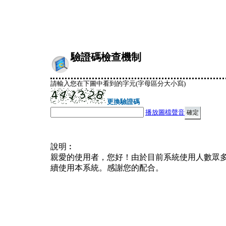
驗證碼檢查機制
請輸入您在下圖中看到的字元(字母區分大小寫)
更換驗證碼
播放圖檔聲音
說明︰
親愛的使用者，您好！由於目前系統使用人數眾
續使用本系統。感謝您的配合。