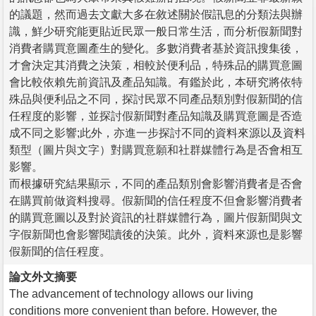
的議題，然而過去文獻大多在敘述關於假訊息的分類法與辦
識，鮮少研究能更貼近民眾一般日常生活，而分析假新聞對
消費者購買意圖產生的變化。多數消費者基於資訊搜集後，
才會決定其消費之決策，相較於便利品，特殊品的購買意圖
會比較依賴先前資訊及產品知識。有鑑於此，本研究將依特
殊品與便利品之不同，探討民眾不同產品類別對假新聞的信
任程度的影響，並探討假新聞對產品知識及購買意圖是否造
成不同之影響;此外，亦進一步探討不同的資料來源以及資料
類型（圖片與文字）對購買意願和社群媒體行為是否會相互
影響。
而根據研究結果顯示，不同的產品類別會影響消費者是否會
在購買前做資料搜尋。假新聞的信任程度不但會影響消費者
的購買意圖以及對於資訊的社群媒體行為，圖片假新聞與文
字假新聞也會影響閱讀後的決策。此外，資料來源也是影響
假新聞的信任程度。
論文外文摘要
The advancement of technology allows our living
conditions more convenient than before. However, the