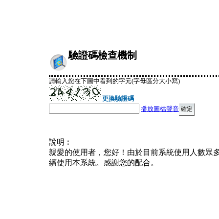
驗證碼檢查機制
請輸入您在下圖中看到的字元(字母區分大小寫)
更換驗證碼
播放圖檔聲音
說明︰
親愛的使用者，您好！由於目前系統使用人數眾
續使用本系統。感謝您的配合。