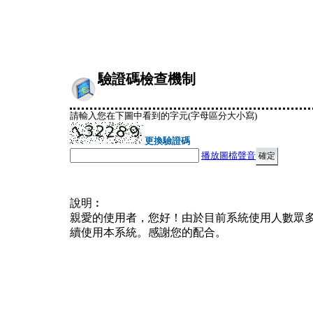
驗證碼檢查機制
請輸入您在下圖中看到的字元(字母區分大小寫)
更換驗證碼
播放圖檔聲音
說明︰
親愛的使用者，您好！由於目前系統使用人數眾
續使用本系統。感謝您的配合。