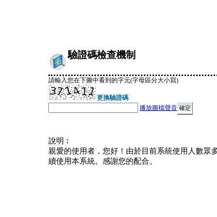
驗證碼檢查機制
請輸入您在下圖中看到的字元(字母區分大小寫)
更換驗證碼
播放圖檔聲音
說明︰
親愛的使用者，您好！由於目前系統使用人數眾
續使用本系統。感謝您的配合。