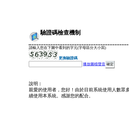
驗證碼檢查機制
請輸入您在下圖中看到的字元(字母區分大小寫)
更換驗證碼
播放圖檔聲音
說明︰
親愛的使用者，您好！由於目前系統使用人數眾
續使用本系統。感謝您的配合。