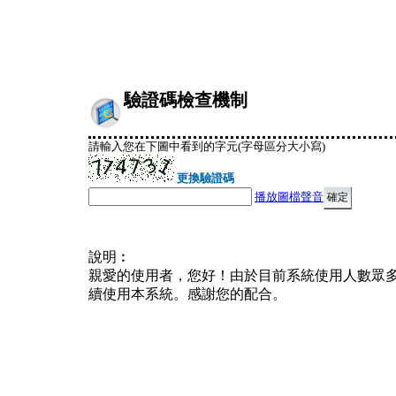
驗證碼檢查機制
請輸入您在下圖中看到的字元(字母區分大小寫)
更換驗證碼
播放圖檔聲音
說明︰
親愛的使用者，您好！由於目前系統使用人數眾
續使用本系統。感謝您的配合。