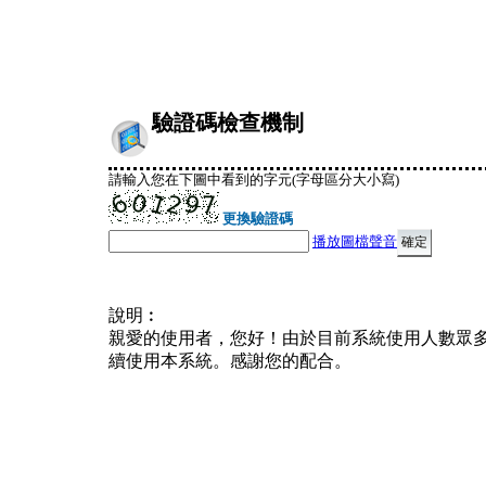
驗證碼檢查機制
請輸入您在下圖中看到的字元(字母區分大小寫)
更換驗證碼
播放圖檔聲音
說明︰
親愛的使用者，您好！由於目前系統使用人數眾
續使用本系統。感謝您的配合。