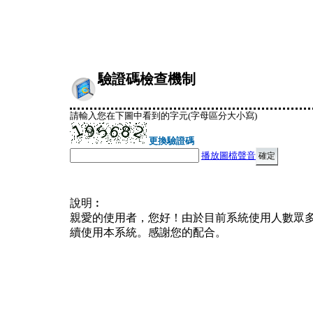
驗證碼檢查機制
請輸入您在下圖中看到的字元(字母區分大小寫)
更換驗證碼
播放圖檔聲音
說明︰
親愛的使用者，您好！由於目前系統使用人數眾
續使用本系統。感謝您的配合。