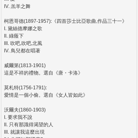
IV. 羔羊之舞
柯恩哥德(1897-1957):《四首莎士比亞歌曲,作品三十一》
I. 黛絲德摩娜之歌
II. 綠蔭下
III. 吹吧,吹吧,北風
IV. 鳥兒都在唱著
威爾第(1813-1901)
這是不祥的禮物。選自《唐・卡洛》
莫札特(1756-1791):
愛情是一個小偷。選自《女人皆如此》
沃爾夫(1860-1903)
I. 要求我不說
II. 只有那識得渴望的人
III. 就讓我這麼出現