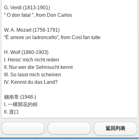
G. Verdi (1813-1901)
“ O don fatal ”, from Don Carlos
W. A. Mozart (1756-1791)
“È amore un ladroncello”, from Così fan tutte
H. Wolf (1860-1903)
I. Heiss’ mich nicht reden
II. Nur wer die Sehnsucht kennt
III. So lasst mich scheinen
IV. Kennst du das Land?
錢南章 (1948-)
I. 一棵開花的樹
II. 渡口
返回列表