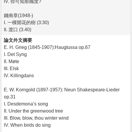
IV. 你可知那國度?
錢南章(1948-)
I. 一棵開花的樹 (3:30)
II. 渡口 (3.40)
論文外文摘要
E. H. Grieg (1845-1907):Haugtussa op.67
I. Det Syng
II. Møte
III. Elsk
IV. Killingdans
E. W. Korngold (1897-1957): Neun Shakespeare-Lieder
op.31
I. Desdemona’s song
II. Under the greenwood tree
III. Blow, blow, thou winter wind
IV. When birds do sing